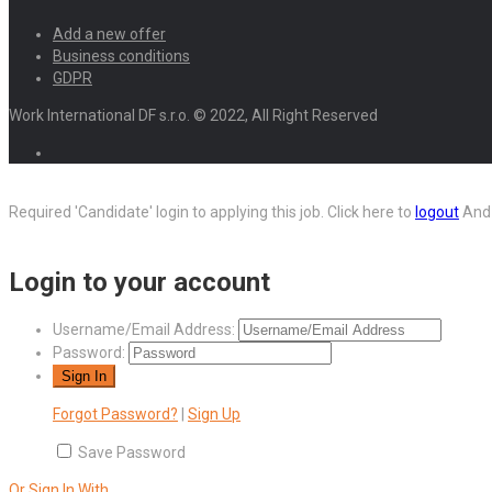
Add a new offer
Business conditions
GDPR
Work International DF s.r.o. © 2022, All Right Reserved
Required 'Candidate' login to applying this job.
Click here to
logout
And 
Login to your account
Username/Email Address:
Password:
Forgot Password?
|
Sign Up
Save Password
Or Sign In With