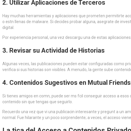
2.
Utilizar Aplicaciones de Terceros
Hay muchas herramientas y aplicaciones que prometen permitirte acce
o estn llenas de malware. Si decides probar alguna, asegrate de inves
digital.
Por experiencia personal, una vez descargu una de estas aplicaciones 
3.
Revisar su Actividad de Historias
Algunas veces, las publicaciones pueden estar configuradas como privad
verifica si sus historias son visibles. A menudo, la gente sube contenid
4.
Contenidos Sugestivos en Mutual Friends
Si tienes amigos en comn, puede ser ms fcil conseguir acceso a esos 
contenido sin que tengas que seguirlo.
Recuerdo una vez que vi una publicacin interesante y pregunt a un ami
normal. Fue hilarante y un poco sorprendente; a veces, el acceso viene
La tica del Acceso a Contenidos Privad