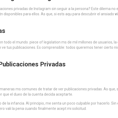
caciones privadas de Instagram sin seguir a la persona? Este dilema no
isponibles para ellos. As que, si ests aqu para descubrir el ansiado
v
as
 todo el mundo. piece of legislation ms de mil millones de usuarios, l
in ve tus publicaciones. Es comprensible: todos queremos tener cierto n
 Publicaciones Privadas
 maneras ms comunes de tratar de ver publicaciones privadas. As que, si
r que el dueo de la cuenta decida aceptarte.
 de la infancia. Al principio, me senta un poco culpable por hacerlo. Si
ero vali la pena cuando finalmente acept mi solicitud.