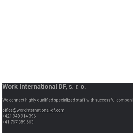
Work International DF, s. r. o.
We connect highly qualified specialized staff with successful compani
office@workinternational-df.com
+421 948 914 396
+41 767 389 663