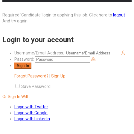
Required 'Candidate' login to applying this job.
Click here to
logout
And try again
Login to your account
Username/Email Address:
Password:
Forgot Password?
|
Sign Up
Save Password
Or Sign In With
Login with Twitter
Login with Google
Login with Linkedin