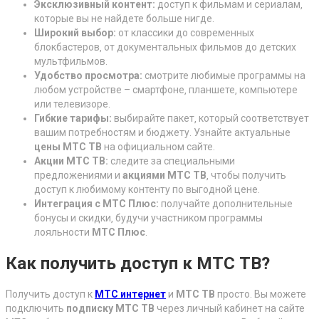
Эксклюзивный контент:
доступ к фильмам и сериалам‚
которые вы не найдете больше нигде.
Широкий выбор:
от классики до современных
блокбастеров‚ от документальных фильмов до детских
мультфильмов.
Удобство просмотра:
смотрите любимые программы на
любом устройстве – смартфоне‚ планшете‚ компьютере
или телевизоре.
Гибкие тарифы:
выбирайте пакет‚ который соответствует
вашим потребностям и бюджету. Узнайте актуальные
цены МТС ТВ
на официальном сайте.
Акции МТС ТВ:
следите за специальными
предложениями и
акциями МТС ТВ
‚ чтобы получить
доступ к любимому контенту по выгодной цене.
Интеграция с МТС Плюс:
получайте дополнительные
бонусы и скидки‚ будучи участником программы
лояльности
МТС Плюс
.
Как получить доступ к МТС ТВ?
Получить доступ к
МТС интернет
и
МТС ТВ
просто. Вы можете
подключить
подписку МТС ТВ
через личный кабинет на сайте