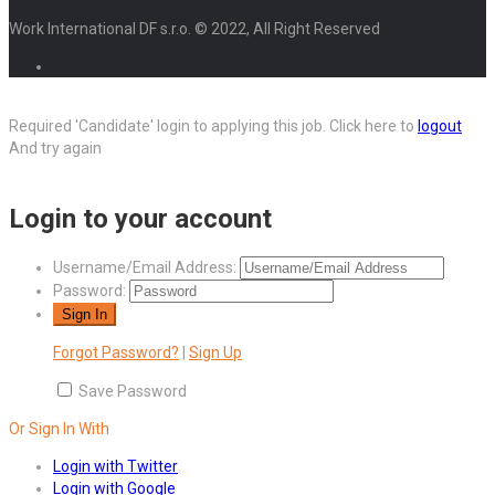
Work International DF s.r.o. © 2022, All Right Reserved
Required 'Candidate' login to applying this job.
Click here to
logout
And try again
Login to your account
Username/Email Address:
Password:
Forgot Password?
|
Sign Up
Save Password
Or Sign In With
Login with Twitter
Login with Google