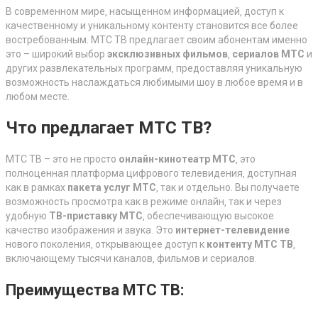
В современном мире‚ насыщенном информацией‚ доступ к
качественному и уникальному контенту становится все более
востребованным. МТС ТВ предлагает своим абонентам именно
это – широкий выбор
эксклюзивных фильмов
‚
сериалов МТС
и
других развлекательных программ‚ предоставляя уникальную
возможность наслаждаться любимыми шоу в любое время и в
любом месте.
Что предлагает МТС ТВ?
МТС ТВ – это не просто
онлайн-кинотеатр МТС
‚ это
полноценная платформа цифрового телевидения‚ доступная
как в рамках
пакета услуг МТС
‚ так и отдельно. Вы получаете
возможность просмотра как в режиме онлайн‚ так и через
удобную
ТВ-приставку МТС
‚ обеспечивающую высокое
качество изображения и звука. Это
интернет-телевидение
нового поколения‚ открывающее доступ к
контенту МТС ТВ
‚
включающему тысячи каналов‚ фильмов и сериалов.
Преимущества МТС ТВ: