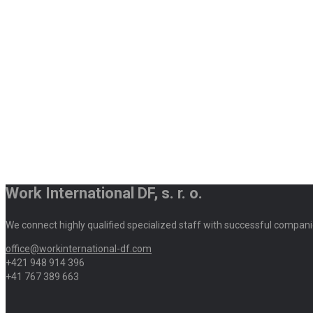
Work International DF, s. r. o.
We connect highly qualified specialized staff with successful compani
office@workinternational-df.com
+421 948 914 396
+41 767 389 663