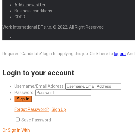
Add a new offer
Business conditions
GDPR
Work International DF s.r.o. © 2022, All Right Reserved
Required 'Candidate' login to applying this job.
Click here to
logout
And 
Login to your account
Username/Email Address:
Password:
Forgot Password?
|
Sign Up
Save Password
Or Sign In With