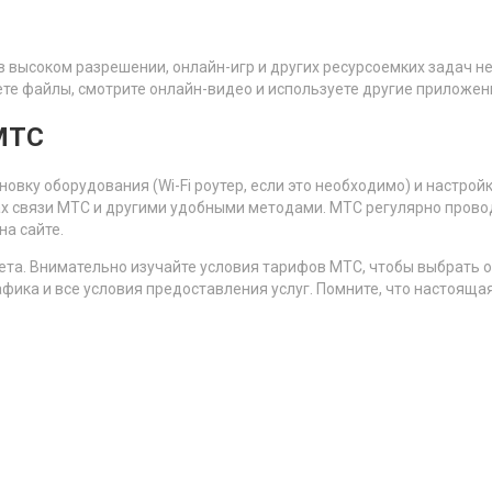
 высоком разрешении, онлайн-игр и других ресурсоемких задач н
ете файлы, смотрите онлайн-видео и используете другие приложен
 МТС
вку оборудования (Wi-Fi роутер, если это необходимо) и настрой
нах связи МТС и другими удобными методами. МТС регулярно прово
а сайте.
та. Внимательно изучайте условия тарифов МТС, чтобы выбрать 
фика и все условия предоставления услуг. Помните, что настояща