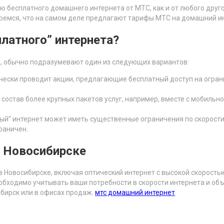
 бесплатного домашнего интернета от МТС, как и от любого друго
еремся, что на самом деле предлагают тарифы МТС на домашний ин
латного” интернета?
, обычно подразумевают один из следующих вариантов:
чески проводит акции, предлагающие бесплатный доступ на огран
 состав более крупных пакетов услуг, например, вместе с мобиль
ый” интернет может иметь существенные ограничения по скорости
раничен.
 Новосибирске
Новосибирске, включая оптический интернет с высокой скоростью
обходимо учитывать ваши потребности в скорости интернета и о
бирск или в офисах продаж.
мтс домашний интернет