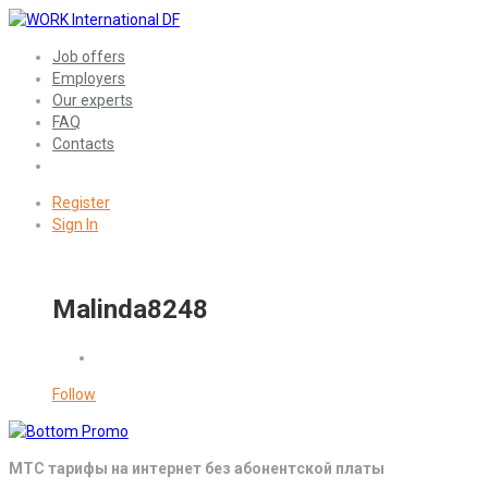
Job offers
Employers
Our experts
FAQ
Contacts
Register
Sign In
Malinda8248
Follow
МТС тарифы на интернет без абонентской платы