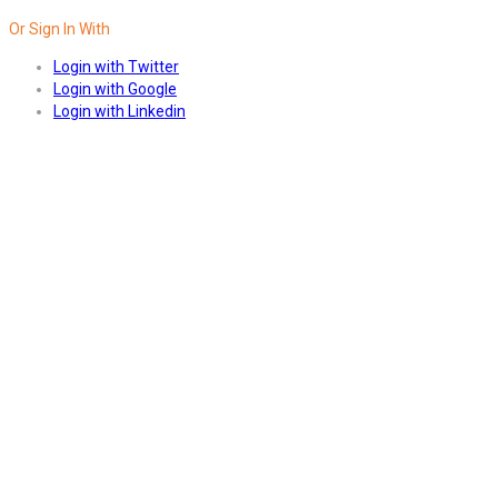
Or Sign In With
Login with Twitter
Login with Google
Login with Linkedin
Answers
Account Activation
Before you can login, you must active your account with the code
sent to your email address. If you did not receive this email, please
check your junk/spam folder.
Click here
to resend the activation
email. If you entered an incorrect email address, you will need to re-
register with the correct email address.
Your Email: