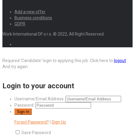
Add a new offer
Business conditions
GDPR
Work International DF s.r.o. © 2022, All Right Reserved
Required 'Candidate' login to applying this job.
Click here to
logout
And try again
Login to your account
Username/Email Address:
Password:
Forgot Password?
|
Sign Up
Save Password