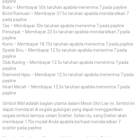
payline
Buku – Membayar 50x taruhan apabila menerima 7 pada payline
Botol Ramuan – Membayar 37.5x taruhan apabila mendaratkan 7
pada payline
Tas – Membayar 30x taruhan apabila menerima 7 pada payline
Penunjuk – Membayar 22.5x taruhan apabila mendaratkan 7 pada
payline
Kunci – Membayar 18.75x taruhan apabila menerima 7 pada payline
Spade Biru – Membayar 12.5x taruhan apabila menerima 7 pada
payline
Club Kuning – Membayar 12.5x taruhan apabila menerima 7 pada
payline
Diamond Hijau – Membayar 12.5x taruhan apabila menerima 7 pada
payline
Heart Merah – Membayar 12.5x taruhan apabila menerima 7 pada
payline
Simbol Wild adalah bagian utama dalam Mesin Slot Liar ini. Simbol ini
dapat mendarat di segala gulungan yang dapat menggantikan
segala simbol lainnya, selain Scatter. Selain itu, sang Dokter akan
membayar 175x modal Anda apabila berhasil mendaratkan 7
scatter pada payline.