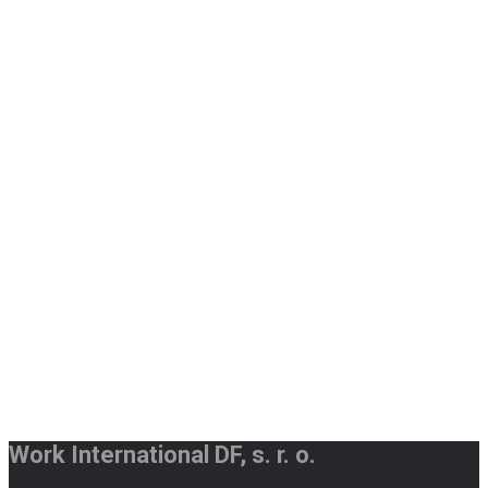
Work International DF, s. r. o.