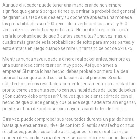
Aunque el jugador puede tener una mano grande no siempre
significa que ganará porque tienes que mirar la probabilidad general
de ganar. Si usted es el dealer y su oponente apuesta una moneda,
las probabilidades son 100 veces de revertir ambas cartas y 300
veces de no revertir la segunda carta. He aquí otro ejemplo, ¿cuál
sería la probabilidad de que 3 cartas sean altas? Una vez más, el
cuadro más grande es la probabilidad de éxito para ambas partes, y
esto entrará en juego cuando se mire un tamaño de pot de 5x10x5.
Mientras nunca haya jugado a dinero real poker antes, siempre es
una buena idea comenzar con muy poco. ¡Así que vamos a
empezar! Si nunca lo has hecho, debes probarlo primero. La idea
aquí es hacer que usted se sienta cómodo al principio. Si está
satisfecho con sus resultados, aumente lentamente su cantidad tan
pronto como se sienta seguro con sus habilidades de juego de póker.
¿Con cuánto debo empezar? Una vez que se sienta cómodo con el
hecho de que puede ganar, y que puede seguir adelante sin engañar,
puede ser hora de probarse con mayores cantidades de dinero.
Otra vez, puede comprobar sus resultados durante un par de horas,
hasta que encuentre su nivel de confort. Si estás satisfecho con tus
resultados, puedes estar listo para jugar por dinero real. La mejor
manera de hacerlo es mantener el seguimiento de su juego durante