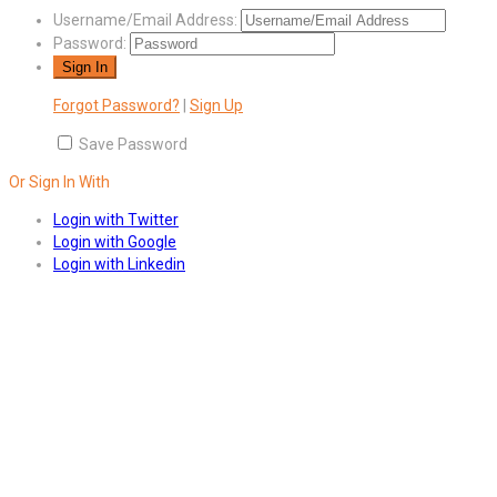
Username/Email Address:
Password:
Forgot Password?
|
Sign Up
Save Password
Or Sign In With
Login with Twitter
Login with Google
Login with Linkedin
Answers
Account Activation