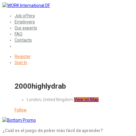
Job offers
Employers
Our experts
FAQ
Contacts
Register
Sign In
2000highlydrab
London, United Kingdom
View on Map
Follow
¿Cuál es el juego de poker más fácil de aprender?