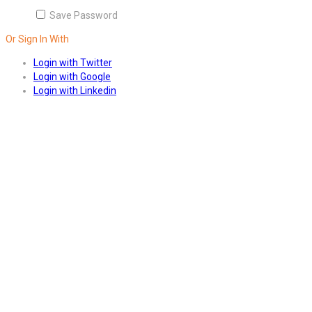
Save Password
Or Sign In With
Login with Twitter
Login with Google
Login with Linkedin
Answers
Account Activation
Before you can login, you must active your account with the code
sent to your email address. If you did not receive this email, please
check your junk/spam folder.
Click here
to resend the activation
email. If you entered an incorrect email address, you will need to re-
register with the correct email address.