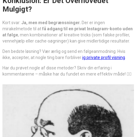
Konklusion: Er Det Overhovedet
Mulgigt?
Kort svar:
Ja, men med begrænsninger.
Der er ingen
mirakelmetode til at
få adgang til en privat Instagram-konto uden
at følge
, men kombinationer af kreative tricks (som falske profiler,
vennehjælp eller cache-søgninger) kan give midlertidige resultater.
Den bedste løsning? Vær ærlig og send en følgeanmodning. Hvis
ikke, accepter, at nogle ting bare forbliver
ig private profil visning
.
Har du prøvet nogle af disse metoder? Skriv din erfaring i
kommentarerne – måske har du fundet en mere effektiv måde! 🕵️‍♂️