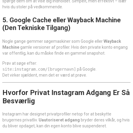
spørge dem om at vise dig indholdet. Simpelt, men effektivt – især
hvis du stoler på vedkommende.
5. Google Cache eller Wayback Machine
(Den Tekniske Tilgang)
Nogle gange gemmer søgemaskiner som Google eller
Wayback
Machine
gamle versioner af profiler. Hvis den private konto engang
var offentlig, kan du måske finde en gammel snapshot.
Prøv at søge efter:
site:instagram.com/[brugernavn]
på Google.
Det virker sjældent, men det er værd at prøve.
Hvorfor Privat Instagram Adgang Er Så
Besværlig
Instagram har designet privatprofiler netop for at beskytte
brugernes privatliv.
Uautoriseret adgang
bryder deres vilkår, og hvis
du bliver opdaget, kan din egen konto blive suspenderet.