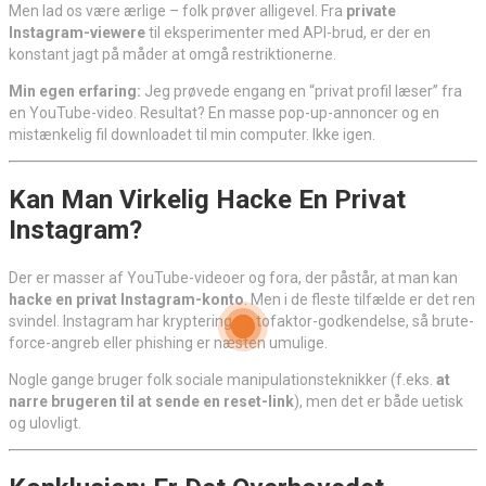
Men lad os være ærlige – folk prøver alligevel. Fra
private
Instagram-viewere
til eksperimenter med API-brud, er der en
konstant jagt på måder at omgå restriktionerne.
Min egen erfaring:
Jeg prøvede engang en “privat profil læser” fra
en YouTube-video. Resultat? En masse pop-up-annoncer og en
mistænkelig fil downloadet til min computer. Ikke igen.
Kan Man Virkelig Hacke En Privat
Instagram?
Der er masser af YouTube-videoer og fora, der påstår, at man kan
hacke en privat Instagram-konto
. Men i de fleste tilfælde er det ren
svindel. Instagram har kryptering og tofaktor-godkendelse, så brute-
force-angreb eller phishing er næsten umulige.
Nogle gange bruger folk sociale manipulationsteknikker (f.eks.
at
narre brugeren til at sende en reset-link
), men det er både uetisk
og ulovligt.