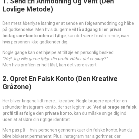
1. Send En Anmodning Og Vent (Den
Lovlige Metode)
Den mest åbenlyse løsning er at sende en følgeanmodning og håbe
på godkendelse. Men hvis du gerne vil
få adgang til en privat
Instagram-konto uden at følge
, kan det være frustrerende, især
hvis personen ikke godkender dig.
Nogle gange kan det hjælpe at tilføje en personlig besked:
“Hej! Jeg ville gerne følge din profil. Håber det er okay?”
Men hvis profilen er helt låst, kan det være svært.
2. Opret En Falsk Konto (Den Kreative
Gråzone)
Her bliver tingene lidt mere… kreative. Nogle brugere opretter en
sekundær Instagram-konto, der ser legitim ud.
Ved at bruge en falsk
profil til at følge den private konto
, kan du måske snige dig ind
uden at afsløre din rigtige identitet.
Men pas på – hvis personen gennemskuer din falske konto, kan du
blive blokeret permanent. Plus, Instagram har algoritmer, der