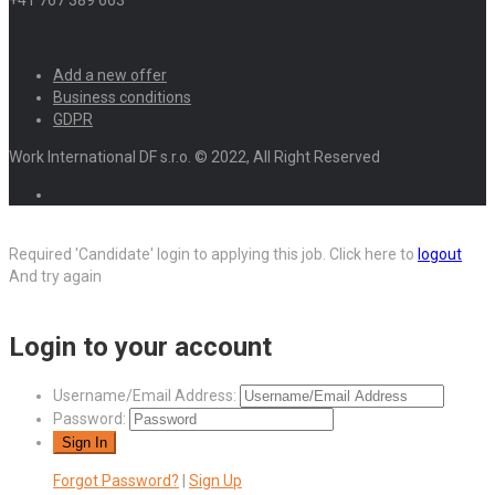
Add a new offer
Business conditions
GDPR
Work International DF s.r.o. © 2022, All Right Reserved
Required 'Candidate' login to applying this job.
Click here to
logout
And try again
Login to your account
Username/Email Address:
Password:
Forgot Password?
|
Sign Up