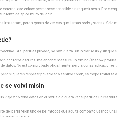
al perfil por falta de login, a veces s puedes ver las historias si tiene
e externo, ese enlace permanece accesible sin requerir sesin. Por ejem
l intento del tpico muro de login.
 Instagram, pero s ganas de ver eso que llaman reels y stories. Solo m
ede?
dad. Si el perfil es privado, no hay vuelta: sin iniciar sesin y sin que e
racin por foros oscuros, me encontr measure un trmino (shadow profiles) 
e datos. No est comprobado oficialmente, pero algunas aplicaciones tr
o si quieres respetar privacidad y sentido comn, es mejor limitarse a p
e se volvi misin
iaje y no tena datos en el mvil. Solo quera ver el perfil de un restauran
rte del perfil feign uno de los mtodos que aqu te comparto usando una p
 Instagram ni nada.