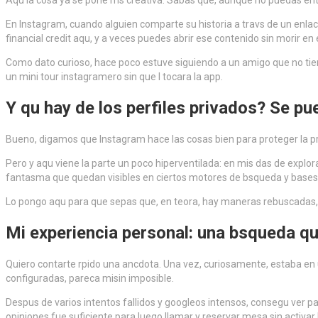
Aqu la cosa ya se pone ms creativa. Sabas que, aunque no puedas entrar 
En Instagram, cuando alguien comparte su historia a travs de un enlac
financial credit aqu, y a veces puedes abrir ese contenido sin morir en e
Como dato curioso, hace poco estuve siguiendo a un amigo que no tiene
un mini tour instagramero sin que l tocara la app.
Y qu hay de los perfiles privados? Se pu
Bueno, digamos que Instagram hace las cosas bien para proteger la privaci
Pero y aqu viene la parte un poco hiperventilada: en mis das de explo
fantasma que quedan visibles en ciertos motores de bsqueda y bases d
Lo pongo aqu para que sepas que, en teora, hay maneras rebuscadas, per
Mi experiencia personal: una bsqueda qu
Quiero contarte rpido una ancdota. Una vez, curiosamente, estaba en un v
configuradas, pareca misin imposible.
Despus de varios intentos fallidos y googleos intensos, consegu ver pa
opiniones fue suficiente para luego llamar y reservar mesa sin activar