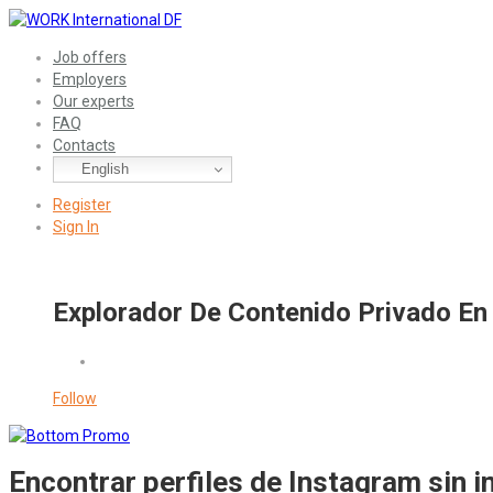
Job offers
Employers
Our experts
FAQ
Contacts
English
Register
Sign In
Explorador De Contenido Privado E
Follow
Encontrar perfiles de Instagram sin in