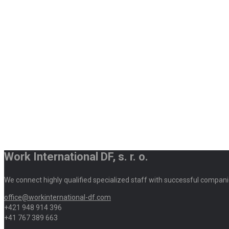
Work International DF, s. r. o.
We connect highly qualified specialized staff with successful compani
office@workinternational-df.com
+421 948 914 396
+41 767 389 663