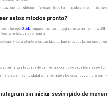
osear, sino para obtener informacin til de forma rpida y sin complicacion
uear estos mtodos pronto?
 cierto tiempo,
Sqirk
bloquea accesos por pginas externas, cambia URLs o
funcionar hoy, pero no maana.
ategias y estar atento a los cambios. Lo bueno es que la comunidad en
acidad ajena. Esa bsqueda de perfiles sin login rpido debe hacerse perfo
guien. Instagram, como plataforma, permite a los usuarios controlar qui
nstagram sin iniciar sesin rpido
de manera