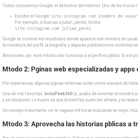
Todos conocemos Google, el detective del internet. Uno de los trucos
Escribe en Google:
site:instagram.com [nombre de usuar
Por ejemplo, si buscas a julian_perez, teclea:
site:instagram.com julian_perez
Google te mostrar los resultados donde aparece ese nombre de usuario a
la miniatura del perfil, la biografa, y algunas publicaciones recientes si
Ahora bien, ojo: este mtodo solo funciona si el perfil es pblico. Si est
Mtodo 2: Pginas web especializadas y apps 
Por experiencia, algunas pginas externas actan como espejos de Instagr
Una de mis favoritas:
InstaPeek360
(s, acabo de inventar el nombre pa
y sin bloqueos. Lo bueno es que la interfaz suele ser simple, y la resp
Un consejo importante: no te vagues mil horas buscando la mejor, muc
Mtodo 3: Aprovecha las historias pblicas a 