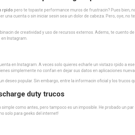
n rpido
pero te topaste performance muros de frustracin? Pues bien, no 
r una cuenta o sin iniciar sesin sea un dolor de cabeza. Pero, oye, no t
mbinacin de creatividad y uso de recursos externos. Adems, te cuento de
n en Instagram.
nta en Instagram. A veces solo quieres echarle un vistazo rpido a ese 
uienes simplemente no confan en dejar sus datos en aplicaciones nueva
un deseo popular. Sin embargo, entre la informacin oficial y los trucos qu
ischarge duty trucos
s tan simple como antes, pero tampoco es un imposible. He probado un pa
no solo para geeks del internet!