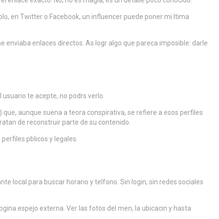
s el enlace exacto. No, no es magia, es un detalle poco conocido.
plo, en Twitter o Facebook, un influencer puede poner mi ltima
e enviaba enlaces directos. As logr algo que pareca imposible: darle
l usuario te acepte, no podrs verlo.
que, aunque suena a teora conspirativa, se refiere a esos perfiles
atan de reconstruir parte de su contenido.
erfiles pblicos y legales.
te local para buscar horario y telfono. Sin login, sin redes sociales
gina espejo externa. Ver las fotos del men, la ubicacin y hasta