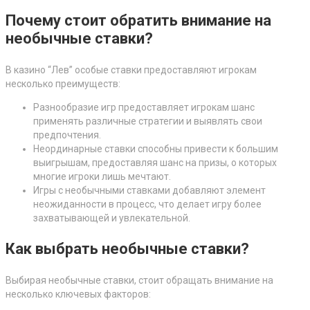
Почему стоит обратить внимание на
необычные ставки?
В казино “Лев” особые ставки предоставляют игрокам
несколько преимуществ:
Разнообразие игр предоставляет игрокам шанс
применять различные стратегии и выявлять свои
предпочтения.
Неординарные ставки способны привести к большим
выигрышам, предоставляя шанс на призы, о которых
многие игроки лишь мечтают.
Игры с необычными ставками добавляют элемент
неожиданности в процесс, что делает игру более
захватывающей и увлекательной.
Как выбрать необычные ставки?
Выбирая необычные ставки, стоит обращать внимание на
несколько ключевых факторов: