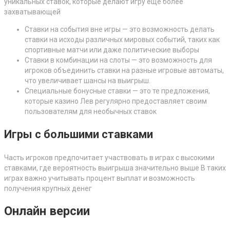
уникальных ставок, которые делают игру еще более
захватывающей
Ставки на события вне игры — это возможность делать
ставки на исходы различных мировых событий, таких как
спортивные матчи или даже политические выборы
Ставки в комбинации на слоты — это возможность для
игроков объединить ставки на разные игровые автоматы,
что увеличивает шансы на выигрыш.
Специальные бонусные ставки — это те предложения,
которые казино Лев регулярно предоставляет своим
пользователям для необычных ставок
Игры с большими ставками
Часть игроков предпочитает участвовать в играх с высокими
ставками, где вероятность выигрыша значительно выше В таких
играх важно учитывать процент выплат и возможность
получения крупных денег
Онлайн версии