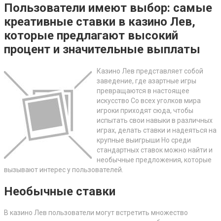
Пользователи имеют выбор: самые
креативные ставки в казино Лев,
которые предлагают высокий
процент и значительные выплаты
Казино Лев представляет собой
заведение, где азартные игры
превращаются в настоящее
искусство Со всех уголков мира
игроки приходят сюда, чтобы
испытать свои навыки в различных
играх, делать ставки и надеяться на
крупные выигрыши Но среди
стандартных ставок можно найти и
необычные предложения, которые
вызывают интерес у пользователей.
Необычные ставки
В казино Лев пользователи могут встретить множество