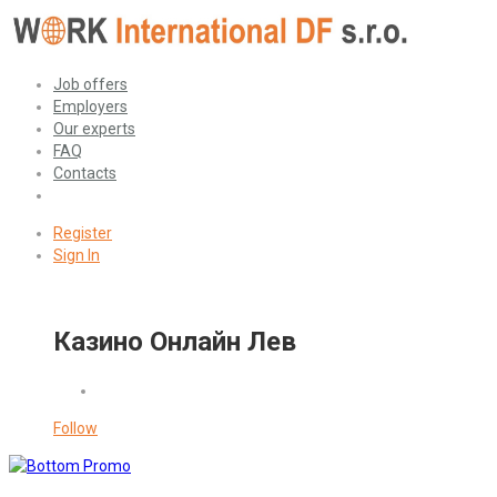
Job offers
Employers
Our experts
FAQ
Contacts
Register
Sign In
Казино Онлайн Лев
Follow